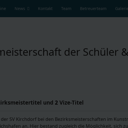
ine
News
Kontakt
Team
Betreuerteam
Galeri
eisterschaft der Schüler & 
zirksmeistertitel und
2
Vize-Titel
t der SV Kirchdorf bei den Bezirksmeisterschaften im Kunstr
ichshafen an. Hier bestand zugleich die Möglichkeit, sich