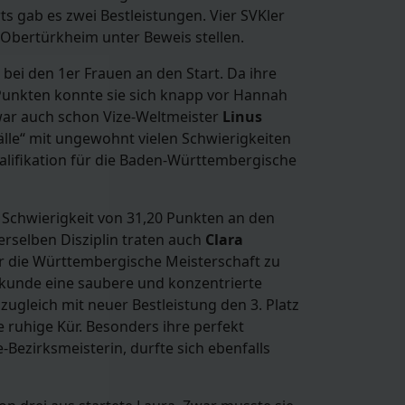
rts gab es zwei
Bestleistungen. Vier SVKler
Obertürkheim unter Beweis stellen.
 bei den 1er Frauen an den Start. Da ihre
 Punkten konnte sie sich knapp vor Hannah
war auch schon Vize-Weltmeister
Linus
lle“ mit ungewohnt vielen Schwierigkeiten
ualifikation für die Baden-Württembergische
n Schwierigkeit von 31,20 Punkten an den
erselben Disziplin traten auch
Clara
ür die Württembergische Meisterschaft zu
Sekunde eine saubere und konzentrierte
zugleich mit neuer Bestleistung den 3. Platz
e ruhige Kür. Besonders ihre perfekt
Bezirksmeisterin, durfte sich ebenfalls