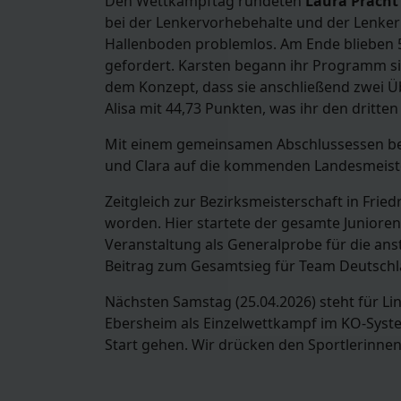
Den Wettkampftag rundeten
Laura Pracht
bei der Lenkervorhebehalte und der Lenke
Hallenboden problemlos. Am Ende blieben 51
gefordert. Karsten begann ihr Programm sic
dem Konzept, dass sie anschließend zwei 
Alisa mit 44,73 Punkten, was ihr den dritten
Mit einem gemeinsamen Abschlussessen been
und Clara auf die kommenden Landesmeisters
Zeitgleich zur Bezirksmeisterschaft in Frie
worden. Hier startete der gesamte Junioren
Veranstaltung als Generalprobe für die an
Beitrag zum Gesamtsieg für Team Deutschl
Nächsten Samstag (25.04.2026) steht für Li
Ebersheim als Einzelwettkampf im KO-Syst
Start gehen. Wir drücken den Sportlerinne