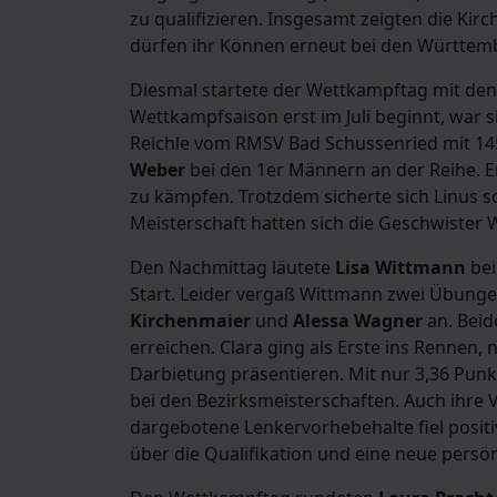
zu qualifizieren. Insgesamt zeigten die Kir
dürfen ihr Können erneut bei den Württemb
Diesmal startete der Wettkampftag mit den 
Wettkampfsaison erst im Juli beginnt, war
Reichle vom RMSV Bad Schussenried mit 145
Weber
bei den 1er Männern an der Reihe. E
zu kämpfen. Trotzdem sicherte sich Linus s
Meisterschaft hatten sich die Geschwister 
Den Nachmittag läutete
Lisa Wittmann
bei
Start. Leider vergaß Wittmann zwei Übungen.
Kirchenmaier
und
Alessa Wagner
an. Beid
erreichen. Clara ging als Erste ins Rennen
Darbietung präsentieren. Mit nur 3,36 Punkt
bei den Bezirksmeisterschaften. Auch ihre V
dargebotene Lenkervorhebehalte fiel positi
über die Qualifikation und eine neue persön