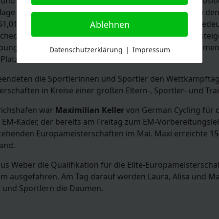
und
Alisa Karsten
bei den Schülerinnen U13 ab. Von Positi
rlage Prozentabzüge hinnehmen, dafür meisterte Laura d
,01 Punkte auf der Anzeigetafel stehen, was Platz 2 bedeute
Ablehnen
her, bis sie beim Übergang Reitsitzsteiger Steuerrohrsteig
Übungen vergaß sowie die Reihenfolge zwei weiterer Eleme
Datenschutzerklärung
|
Impressum
 Platz einbrachte.
deten die Sportlerinnen und Sportler den Wettkampftag. H
chaften in Kreise einer großen Eltern-, Sportler- und Tra
drichshafen war
Maximilian Keller
von German Cycling für d
 EM-Kader, der bereits am Freitag zum EM-Vorbereitungsle
stehenden Europameisterschaften im Mai. Maxi erreichte
15
and.
nus Weber die Qualifikation für die Elite-Europameistersch
em ausgefahren. Am Tag darauf werden Laura, Alisa und M
n und Sportlern die Daumen.